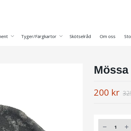
ment
Tyger/Färgkartor
Skötselråd
Om oss
Sto
Mössa 
200 kr
32