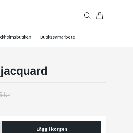
ckholmsbutiken
Butikssamarbete
jacquard
5 kr
Lägg i korgen