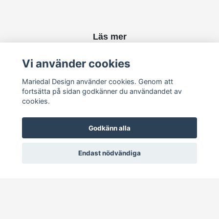
Läs mer
Kontakt
Vi använder cookies
Mariedal Design använder cookies. Genom att
Sociala medier
fortsätta på sidan godkänner du användandet av
cookies.
Godkänn alla
Endast nödvändiga
© 2026 Mariedal Design
–
Powered by Quickbutik