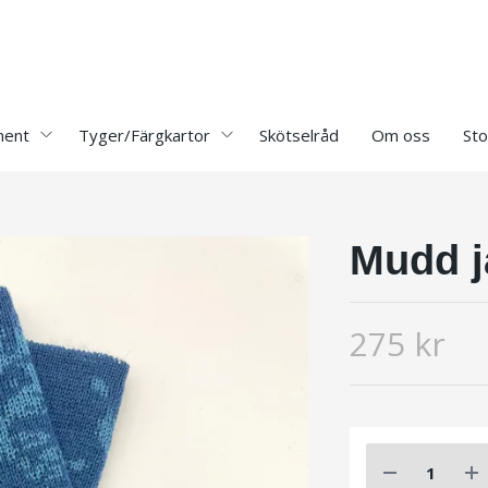
ment
Tyger/Färgkartor
Skötselråd
Om oss
Sto
Mudd j
275 kr