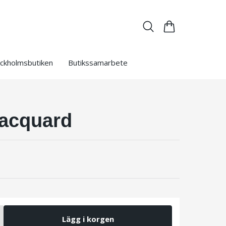
ckholmsbutiken
Butikssamarbete
acquard
Lägg i korgen