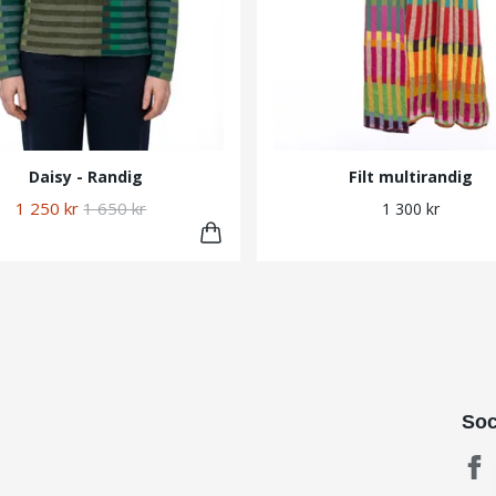
Daisy - Randig
Filt multirandig
1 250 kr
1 650 kr
1 300 kr
Soc