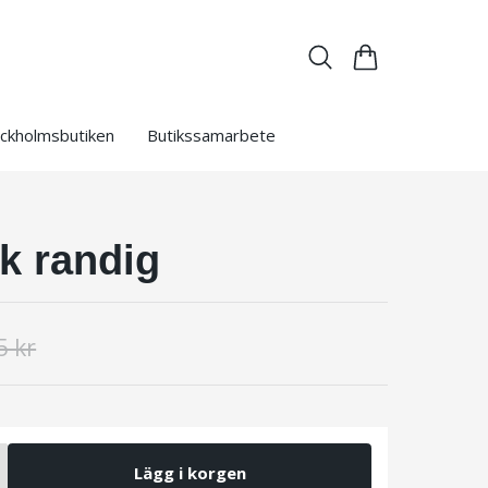
ckholmsbutiken
Butikssamarbete
k randig
5 kr
Lägg i korgen