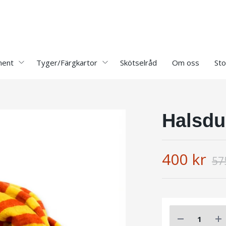
ment
Tyger/Färgkartor
Skötselråd
Om oss
Sto
Halsdu
400 kr
57