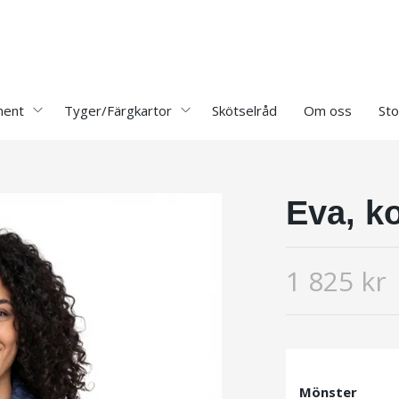
ment
Tyger/Färgkartor
Skötselråd
Om oss
Sto
Eva, k
1 825 kr
Mönster